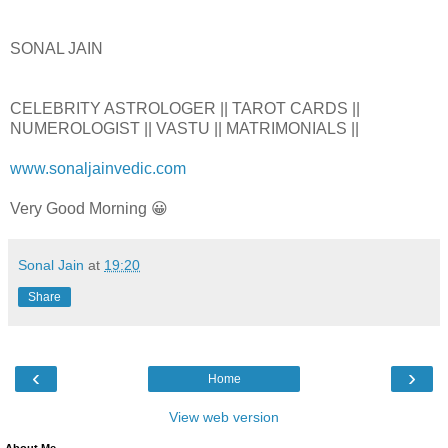
SONAL JAIN
CELEBRITY ASTROLOGER || TAROT CARDS ||
NUMEROLOGIST || VASTU || MATRIMONIALS ||
www.sonaljainvedic.com
Very Good Morning 😀
Sonal Jain
at
19:20
Share
‹
›
Home
View web version
About Me